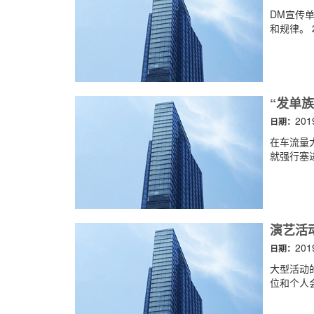
DM宣传
和规律。 
“发单族
201
日期：
在车流量
就强行塞进
演艺活
201
日期：
大型活动
位和个人会